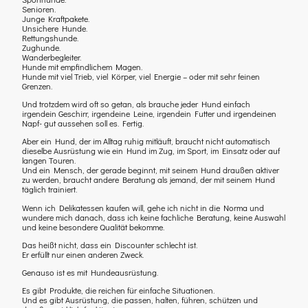
Senioren.
Junge Kraftpakete.
Unsichere Hunde.
Rettungshunde.
Zughunde.
Wanderbegleiter.
Hunde mit empfindlichem Magen.
Hunde mit viel Trieb, viel Körper, viel Energie – oder mit sehr feinen
Grenzen.
Und trotzdem wird oft so getan, als brauche jeder Hund einfach
irgendein Geschirr, irgendeine Leine, irgendein Futter und irgendeinen
Napf- gut aussehen soll es. Fertig.
Aber ein Hund, der im Alltag ruhig mitläuft, braucht nicht automatisch
dieselbe Ausrüstung wie ein Hund im Zug, im Sport, im Einsatz oder auf
langen Touren.
Und ein Mensch, der gerade beginnt, mit seinem Hund draußen aktiver
zu werden, braucht andere Beratung als jemand, der mit seinem Hund
täglich trainiert.
Wenn ich Delikatessen kaufen will, gehe ich nicht in die Norma und
wundere mich danach, dass ich keine fachliche Beratung, keine Auswahl
und keine besondere Qualität bekomme.
Das heißt nicht, dass ein Discounter schlecht ist.
Er erfüllt nur einen anderen Zweck.
Genauso ist es mit Hundeausrüstung.
Es gibt Produkte, die reichen für einfache Situationen.
Und es gibt Ausrüstung, die passen, halten, führen, schützen und