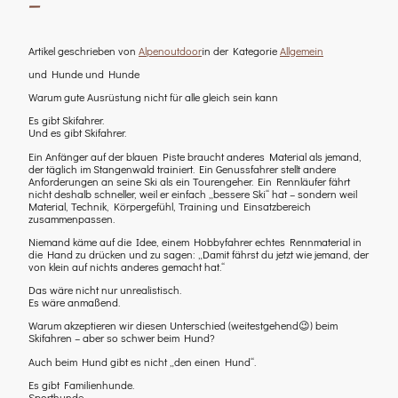
–
Artikel geschrieben von
Alpenoutdoor
in der Kategorie
Allgemein
und Hunde und Hunde
Warum gute Ausrüstung nicht für alle gleich sein kann
Es gibt Skifahrer.
Und es gibt Skifahrer.
Ein Anfänger auf der blauen Piste braucht anderes Material als jemand,
der täglich im Stangenwald trainiert. Ein Genussfahrer stellt andere
Anforderungen an seine Ski als ein Tourengeher. Ein Rennläufer fährt
nicht deshalb schneller, weil er einfach „bessere Ski“ hat – sondern weil
Material, Technik, Körpergefühl, Training und Einsatzbereich
zusammenpassen.
Niemand käme auf die Idee, einem Hobbyfahrer echtes Rennmaterial in
die Hand zu drücken und zu sagen: „Damit fährst du jetzt wie jemand, der
von klein auf nichts anderes gemacht hat.“
Das wäre nicht nur unrealistisch.
Es wäre anmaßend.
Warum akzeptieren wir diesen Unterschied (weitestgehend😉) beim
Skifahren – aber so schwer beim Hund?
Auch beim Hund gibt es nicht „den einen Hund“.
Es gibt Familienhunde.
Sporthunde.